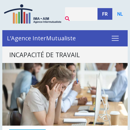
FR
NL
L’Agence InterMutualiste
INCAPACITÉ DE TRAVAIL