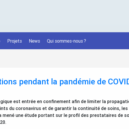
é
Projets
News
Qui sommes-nous
?
tions pendant la pandémie de
COVI
lgique est entrée en confinement afin de limiter la propagati
eints du coronavirus et de garantir la continuité de soins, le
 a mené une étude portant sur le profil des prestataires de s
20.