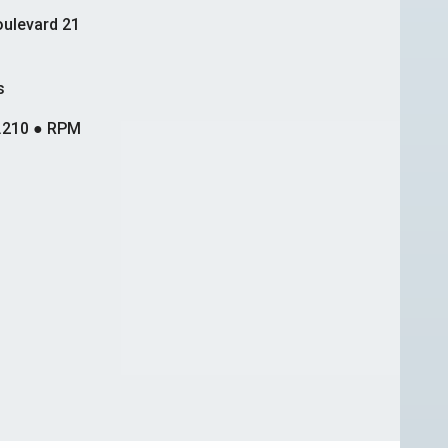
ulevard 21
s
.210 ● RPM