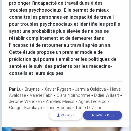
prolonger l’incapacité de travail dues à des
troubles psychosociaux. Elle permet de mieux
connaitre les personnes en incapacité de travail
pour troubles psychosociaux et identifie les profils
ayant une probabilité plus élevée de ne pas se
rétablir complètement et de demeurer dans
l’incapacité de retourner au travail après un an.
Cette étude propose un premier modèle de
prédiction qui pourrait améliorer les politiques de
santé et le suivi des patients par les médecins-
conseils et leurs équipes.
Par
Luk Bruyneel
-
Xavier Rygaert
-
Jarmila Oslejová
-
Hervé
Avalosse
-
Valérie Fabri
-
Clara Noirhomme
-
Didier Willaert
-
Jérôme Vrancken
-
Annelies Meeus
-
Agnès Leclercq
-
Güngör Karakaya
-
Théo Brunois
-
Tonio Di Zinno
RAPPORT
EN SAVOIR PLUS