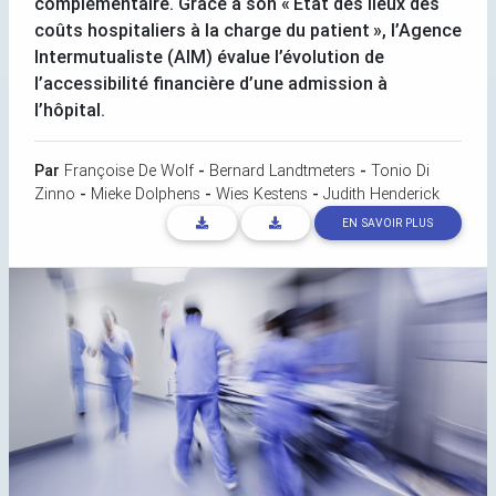
complémentaire. Grâce à son «
État des lieux des
coûts hospitaliers à la charge du patient
», l’Agence
Intermutualiste (
AIM
) évalue l’évolution de
l’accessibilité financière d’une admission à
l’hôpital.
Par
Françoise De Wolf
-
Bernard Landtmeters
-
Tonio Di
Zinno
-
Mieke Dolphens
-
Wies Kestens
-
Judith Henderick
EN SAVOIR PLUS