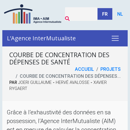
FR
NL
L’Agence InterMutualiste
COURBE DE CONCENTRATION DES
DÉPENSES DE SANTÉ
ACCUEIL
PROJETS
COURBE DE CONCENTRATION DES DÉPENSES...
PAR
JOERI GUILLAUME
-
HERVÉ AVALOSSE
-
XAVIER
RYGAERT
Grâce à l’exhaustivité des données en sa
possession, l’Agence InterMutualiste (
AIM
)
est en mesure de calculer la concentration