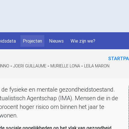
idsdata
Projecten
Nieuws
Wie zijn we?
STARTPA
ZINNO
-
JOERI GUILLAUME
-
MURIELLE LONA
-
LEILA MARON
er de fysieke en mentale gezondheidstoestand.
tualistisch Agentschap (
IMA
). Mensen die in de
rocent hoger risico om binnen het jaar te
 wonen.
de sociale ongelijkheden op het vlak van gezondheid