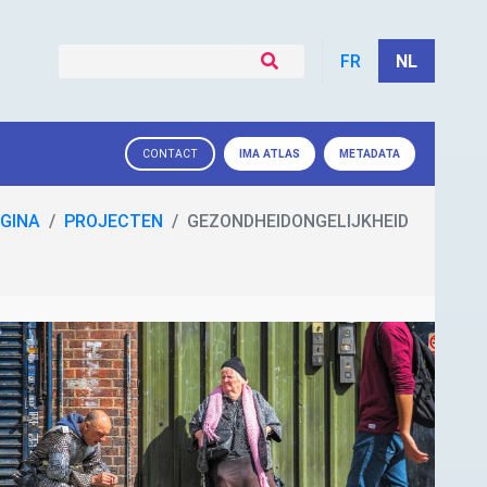
FR
NL
IMA
ATLAS
METADATA
CONTACT
GINA
PROJECTEN
GEZONDHEIDONGELIJKHEID