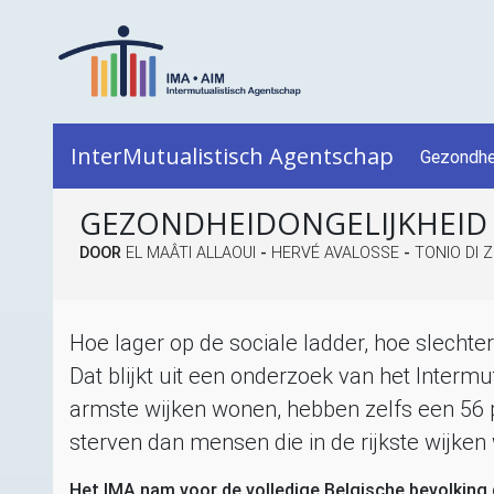
InterMutualistisch Agentschap
Gezondhe
GEZONDHEIDONGELIJKHEID
DOOR
EL MAÂTI ALLAOUI
-
HERVÉ AVALOSSE
-
TONIO DI 
Hoe lager op de sociale ladder, hoe slecht
Dat blijkt uit een onderzoek van het Intermu
armste wijken wonen, hebben zelfs een 56 p
sterven dan mensen die in de rijkste wijken
Het
IMA
nam voor de volledige Belgische bevolking 