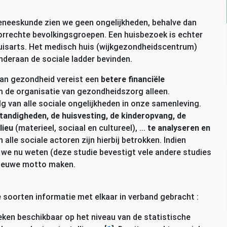
geneeskunde zien we geen ongelijkheden, behalve dan
orrechte bevolkingsgroepen. Een huisbezoek is echter
huisarts. Het medisch huis (wijkgezondheidscentrum)
onderaan de sociale ladder bevinden.
van gezondheid vereist een
betere financiële
m de organisatie van gezondheidszorg alleen.
lg van alle sociale ongelijkheden in onze samenleving.
andigheden, de huisvesting, de kinderopvang, de
lieu
(materieel, sociaal en cultureel), ...
te analyseren en
n alle sociale actoren zijn hierbij betrokken. Indien
 we nu weten (deze studie bevestigt vele andere studies
s nieuwe motto maken.
soorten informatie met elkaar in verband gebracht :
ieken beschikbaar op het niveau van de statistische