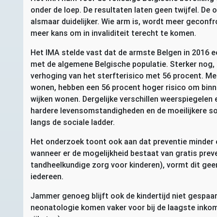
onder de loep. De resultaten laten geen twijfel. De
alsmaar duidelijker. Wie arm is, wordt meer geconf
meer kans om in invaliditeit terecht te komen.
Het
IMA
stelde vast dat de armste Belgen in 2016 ee
met de algemene Belgische populatie. Sterker nog, i
verhoging van het sterfterisico met 56 procent. Me
wonen, hebben een 56 procent hoger risico om binnen
wijken wonen. Dergelijke verschillen weerspiegelen
hardere levensomstandigheden en de moeilijkere s
langs de sociale ladder.
Het onderzoek toont ook aan dat preventie minder eff
wanneer er de mogelijkheid bestaat van gratis pre
tandheelkundige zorg voor kinderen), vormt dit gee
iedereen.
Jammer genoeg blijft ook de kindertijd niet gespaa
neonatologie komen vaker voor bij de laagste inkom