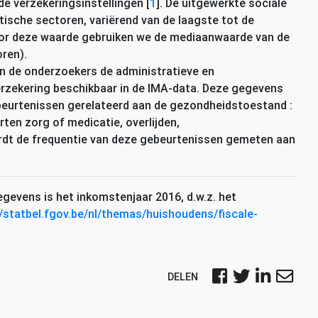
de verzekeringsinstellingen
[
1
]
. De uitgewerkte sociale
istische sectoren, variërend van de laagste tot de
oor deze waarde gebruiken we de mediaanwaarde van de
ren).
en de onderzoekers de administratieve en
erzekering beschikbaar in de
IMA
-data. Deze gegevens
beurtenissen gerelateerd aan de gezondheidstoestand :
ten zorg of medicatie, overlijden,
wordt de frequentie van deze gebeurtenissen gemeten aan
egevens is het inkomstenjaar 2016, d.w.z. het
//statbel.fgov.be/nl/themas/huishoudens/fiscale-
DELEN