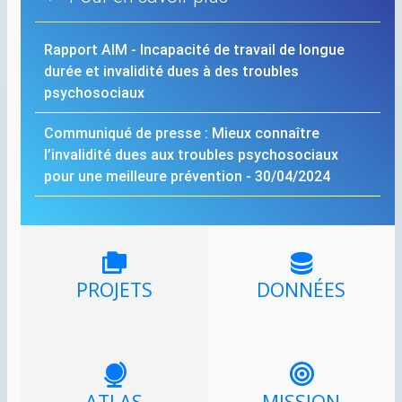
Rapport
AIM
- Incapacité de travail de longue
durée et invalidité dues à des troubles
psychosociaux
Communiqué de presse : Mieux connaître
l’invalidité dues aux troubles psychosociaux
pour une meilleure prévention - 30/04/2024
PROJETS
DONNÉES
ATLAS
MISSION