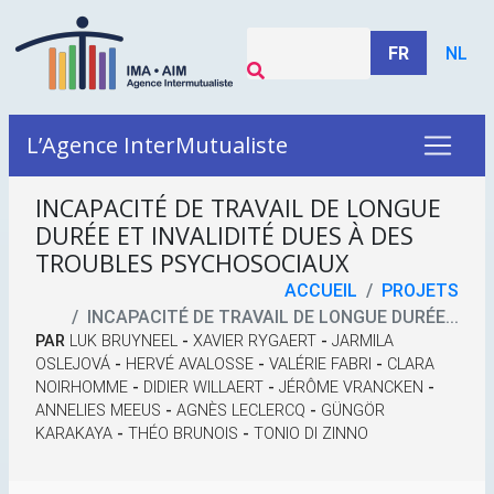
FR
NL
L’Agence InterMutualiste
INCAPACITÉ DE TRAVAIL DE LONGUE
DURÉE ET INVALIDITÉ DUES À DES
TROUBLES PSYCHOSOCIAUX
ACCUEIL
PROJETS
INCAPACITÉ DE TRAVAIL DE LONGUE DURÉE...
PAR
LUK BRUYNEEL
-
XAVIER RYGAERT
-
JARMILA
OSLEJOVÁ
-
HERVÉ AVALOSSE
-
VALÉRIE FABRI
-
CLARA
NOIRHOMME
-
DIDIER WILLAERT
-
JÉRÔME VRANCKEN
-
ANNELIES MEEUS
-
AGNÈS LECLERCQ
-
GÜNGÖR
KARAKAYA
-
THÉO BRUNOIS
-
TONIO DI ZINNO