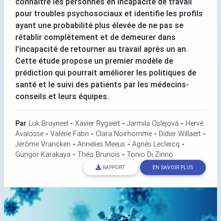
connaitre les personnes en incapacité de travail
pour troubles psychosociaux et identifie les profils
ayant une probabilité plus élevée de ne pas se
rétablir complètement et de demeurer dans
l’incapacité de retourner au travail après un an.
Cette étude propose un premier modèle de
prédiction qui pourrait améliorer les politiques de
santé et le suivi des patients par les médecins-
conseils et leurs équipes.
Par
Luk Bruyneel
-
Xavier Rygaert
-
Jarmila Oslejová
-
Hervé
Avalosse
-
Valérie Fabri
-
Clara Noirhomme
-
Didier Willaert
-
Jérôme Vrancken
-
Annelies Meeus
-
Agnès Leclercq
-
Güngör Karakaya
-
Théo Brunois
-
Tonio Di Zinno
RAPPORT
EN SAVOIR PLUS