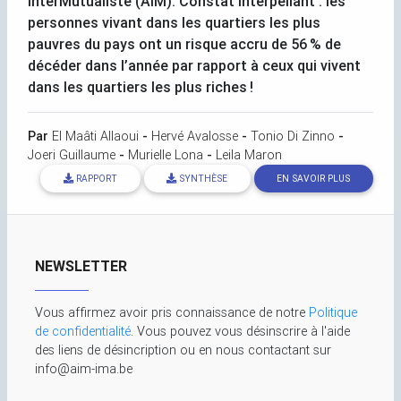
InterMutualiste (
AIM
). Constat interpellant : les
personnes vivant dans les quartiers les plus
pauvres du pays ont un risque accru de 56
% de
décéder dans l’année par rapport à ceux qui vivent
dans les quartiers les plus riches
!
Par
El Maâti Allaoui
-
Hervé Avalosse
-
Tonio Di Zinno
-
Joeri Guillaume
-
Murielle Lona
-
Leila Maron
RAPPORT
SYNTHÈSE
EN SAVOIR PLUS
NEWSLETTER
Vous affirmez avoir pris connaissance de notre
Politique
de confidentialité
. Vous pouvez vous désinscrire à l'aide
des liens de désincription ou en nous contactant sur
info@aim-ima.be