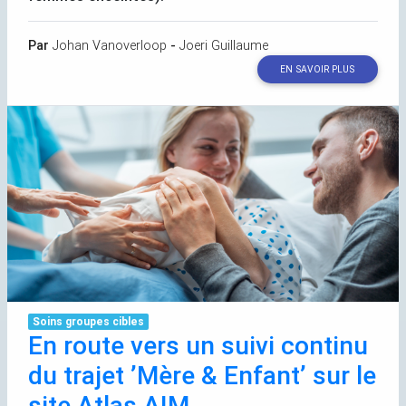
Par
Johan Vanoverloop
-
Joeri Guillaume
EN SAVOIR PLUS
Soins groupes cibles
En route vers un suivi continu
du trajet ’Mère & Enfant’ sur le
site Atlas
AIM