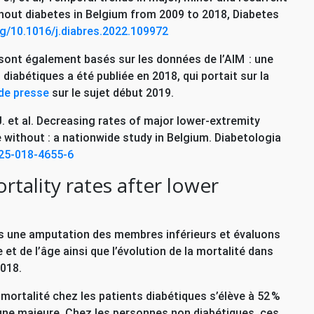
hout diabetes in Belgium from 2009 to 2018, Diabetes
rg/10.1016/j.diabres.2022.109972
i sont également basés sur les données de l’
AIM
: une
iabétiques a été publiée en 2018, qui portait sur la
de presse
sur le sujet début 2019.
J. et al. Decreasing rates of major lower-extremity
 without : a nationwide study in Belgium. Diabetologia
125-018-4655-6
tality rates after lower
ès une amputation des membres inférieurs et évaluons
et de l’âge ainsi que l’évolution de la mortalité dans
2018.
a mortalité chez les patients diabétiques s’élève à 52 %
une majeure. Chez les personnes non diabétiques, ces