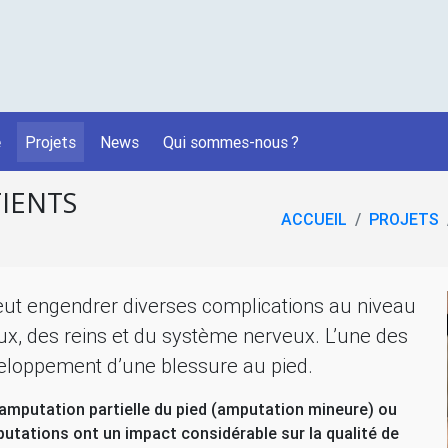
é
Projets
News
Qui sommes-nous
?
IENTS
ACCUEIL
PROJETS
peut engendrer diverses complications au niveau
x, des reins et du système nerveux. L’une des
veloppement d’une blessure au pied.
l’amputation partielle du pied (amputation mineure) ou
tations ont un impact considérable sur la qualité de