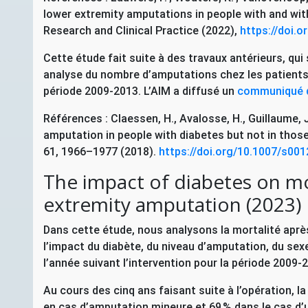
lower extremity amputations in people with and wit
Research and Clinical Practice (2022),
https://doi.o
Cette étude fait suite à des travaux antérieurs, qu
analyse du nombre d’amputations chez les patients d
période 2009-2013. L’
AIM
a diffusé un
communiqué 
Références : Claessen, H., Avalosse, H., Guillaume, 
amputation in people with diabetes but not in those
61, 1966–1977 (2018).
https://doi.org/10.1007/s00
The impact of diabetes on mor
extremity amputation (2023)
Dans cette étude, nous analysons la mortalité apr
l’impact du diabète, du niveau d’amputation, du sexe 
l’année suivant l’intervention pour la période 2009-
Au cours des cinq ans faisant suite à l’opération, l
en cas d’amputation mineure et 69 % dans le cas d’