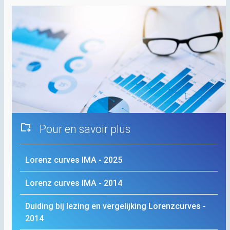
Pour en savoir plus
Lorenz curves
IMA
- 2025
Lorenz curves
IMA
- 2014
Duiding bij lezing en vergelijking Lorenzcurves -
2014