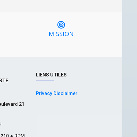
MISSION
LIENS UTILES
STE
Privacy Disclaimer
ulevard 21
s
.210 ● RPM