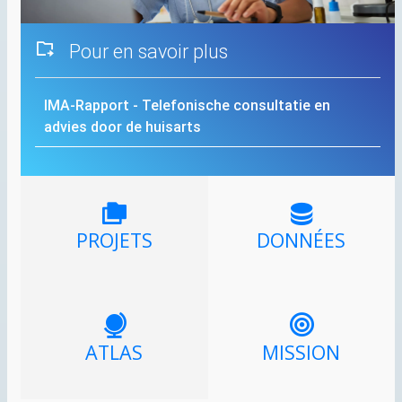
Pour en savoir plus
IMA
-Rapport - Telefonische consultatie en
advies door de huisarts
PROJETS
DONNÉES
ATLAS
MISSION