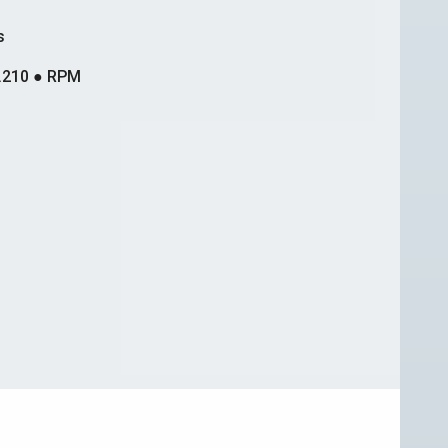
s
.210 ● RPM