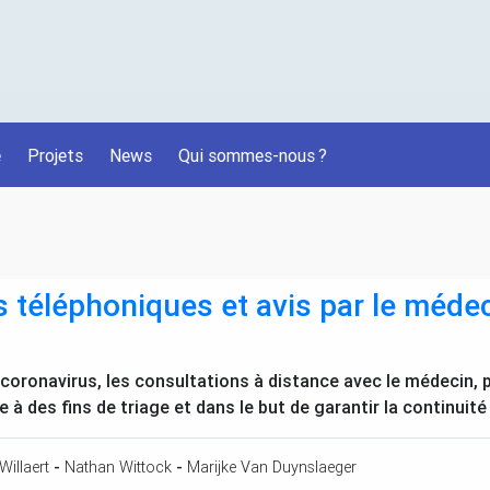
é
Projets
News
Qui sommes-nous
?
 téléphoniques et avis par le médec
 coronavirus, les consultations à distance avec le médecin
à des fins de triage et dans le but de garantir la continuité
Willaert
-
Nathan Wittock
-
Marijke Van Duynslaeger