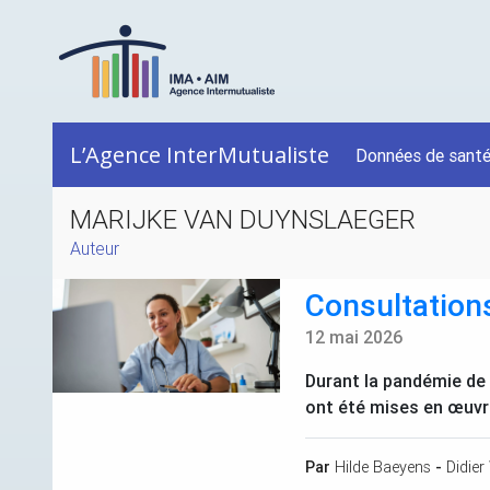
L’Agence InterMutualiste
Données de sant
MARIJKE VAN DUYNSLAEGER
Auteur
Consultations
12 mai 2026
Durant la pandémie de
ont été mises en œuvre 
Par
Hilde Baeyens
-
Didier 