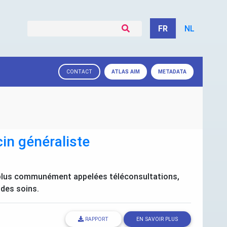
FR
NL
ATLAS
AIM
METADATA
CONTACT
in généraliste
, plus communément appelées téléconsultations,
 des soins.
RAPPORT
EN SAVOIR PLUS