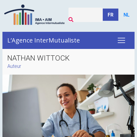
FR
NL
L’Agence InterMutualiste
NATHAN WITTOCK
Auteur