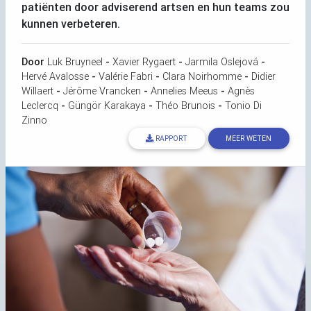
patiënten door adviserend artsen en hun teams zou
kunnen verbeteren.
Door
Luk Bruyneel
-
Xavier Rygaert
-
Jarmila Oslejová
-
Hervé Avalosse
-
Valérie Fabri
-
Clara Noirhomme
-
Didier
Willaert
-
Jérôme Vrancken
-
Annelies Meeus
-
Agnès
Leclercq
-
Güngör Karakaya
-
Théo Brunois
-
Tonio Di
Zinno
RAPPORT
MEER WETEN